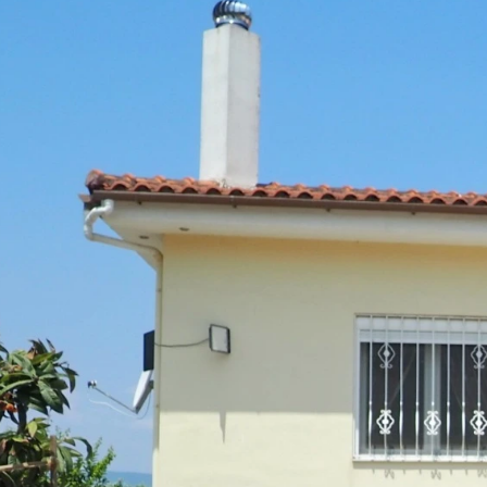
Γ
Re
Rea