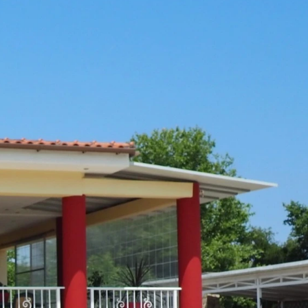
a
ΔΙ
S _
ices