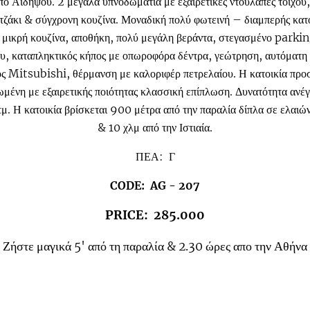
ο Αιδηψού. 2 μεγάλα υπνοδωμάτια με εξαιρετικές ντουλάπες τοίχο
 τζάκι & σύγχρονη κουζίνα. Μοναδική πολύ φωτεινή – διαμπερής κ
 μικρή κουζίνα, αποθήκη, πολύ μεγάλη βεράντα, στεγασμένο parking
υ, καταπληκτικός κήπος με οπωροφόρα δέντρα, γεώτρηση, αυτόματη
ς Mitsubishi, θέρμανση με καλοριφέρ πετρελαίου. Η κατοικία προσφ
ωμένη με εξαιρετικής ποιότητας κλασσική επίπλωση. Δυνατότητα ανέγ
. Η κατοικία βρίσκεται 900 μέτρα από την παραλία δίπλα σε ελαιώ
& 10 χλμ από την Ιστιαία.
ΠΕΑ: Γ
CODE: AG - 207
PRICE: 285.000
Ζήστε μαγικά 5' από τη παραλία & 2.30 ώρες απο την Αθήνα