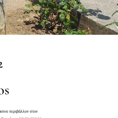
2
os
άσινο περιβάλλον στον