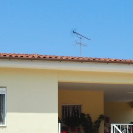
ΑΛΑΧΙ
al ATHEN
Real GREECE
l Estate Serv