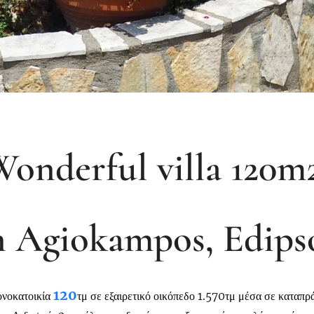
Wonderful villa 120m
n Agiokampos, Edips
120
ονοκατοικία
τμ σε εξαιρετικό οικόπεδο 1.570τμ μέσα σε καταπρ