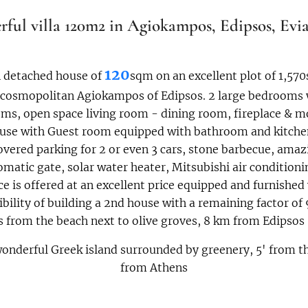
ful villa 120m2
in Agiokampos, Edipsos, Evia
120
 detached house of
sqm on an excellent plot of 1,570
cosmopolitan Agiokampos of Edipsos. 2 large bedrooms w
ms, open space living room - dining room, fireplace & m
house with Guest room equipped with bathroom and kitche
covered parking for 2 or even 3 cars, stone barbecue, amaz
tomatic gate, solar water heater, Mitsubishi air conditioni
ce is offered at an excellent price equipped and furnished 
sibility of building a 2nd house with a remaining factor o
s from the beach next to olive groves, 8 km from Edipsos 
wonderful Greek island surrounded by greenery, 5' from t
from Athens