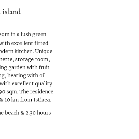
 island
sqm in a lush green
ith excellent fitted
odern kitchen. Unique
nette, storage room,
ing garden with fruit
ng, heating with oil
with excellent quality
f 90 sqm. The residence
& 10 km from Istiaea.
he beach & 2.30 hours